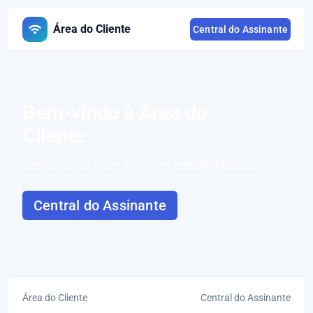
wifi
Área do Cliente
Central do Assinante
Bem-vindo à Área do
Cliente
Conectando você a muitas possibilidades.
Central do Assinante
Área do Cliente
Central do Assinante